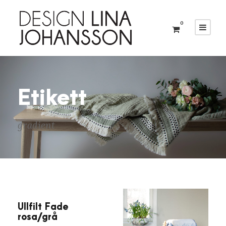
0
Etikett
gradient
Ullfilt Fade
rosa/grå