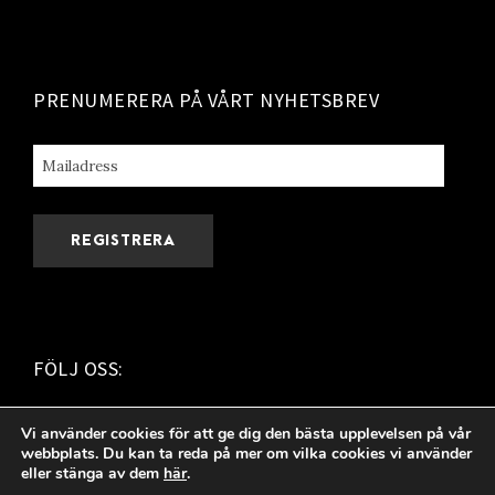
PRENUMERERA PÅ VÅRT NYHETSBREV
FÖLJ OSS:
i
f
Vi använder cookies för att ge dig den bästa upplevelsen på vår
webbplats. Du kan ta reda på mer om vilka cookies vi använder
n
a
eller stänga av dem
här
.
s
c