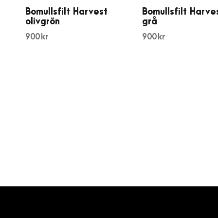
Bomullsfilt Harvest
Bomullsfilt Harve
olivgrön
grå
900
kr
900
kr