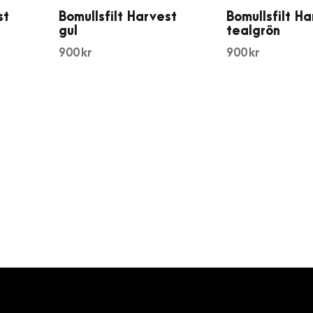
st
Bomullsfilt Harvest
Bomullsfilt H
gul
tealgrön
900
kr
900
kr