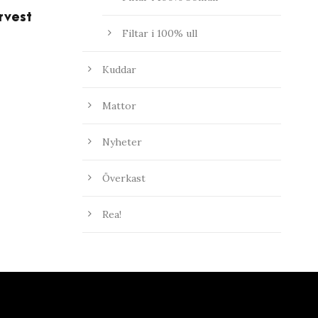
arvest
Filtar i 100% ull
Kuddar
Mattor
Nyheter
Överkast
Rea!