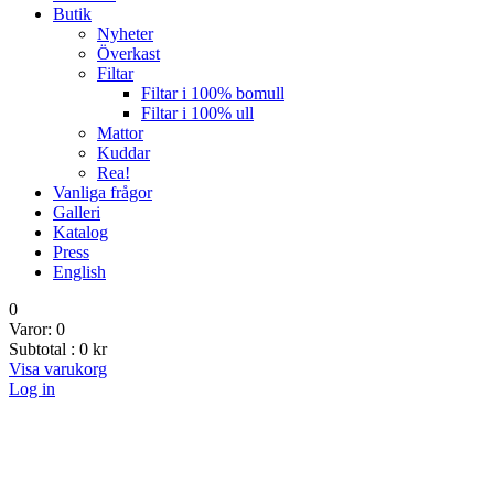
Butik
Nyheter
Överkast
Filtar
Filtar i 100% bomull
Filtar i 100% ull
Mattor
Kuddar
Rea!
Vanliga frågor
Galleri
Katalog
Press
English
0
Varor:
0
Subtotal :
0
kr
Visa varukorg
Log in