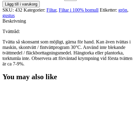
Lägg till i varukorg
SKU:
432
Kategorier:
Filtar
,
Filtar i 100% bomull
Etiketter:
grön
,
gustus
Beskrivning
Tvättråd:
Tvätta så skonsamt som möjligt, gärna för hand. Kan även tvättas i
maskin, skontvätt / fintvättprogram 30°C. Använd inte blekande
tvättmedel / fläckborttagningsmedel. Hängtorka eller plantorka,
torktumla inte. Observera att förväntad krympning vid första tvätten
är ca 7-9%.
You may also like