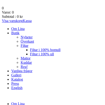
0
Varor:
0
Subtotal :
0
kr
Visa varukorg
Kassa
Om Lina
Butik
Nyheter
Överkast
Filtar
Filtar i 100% bomull
Filtar i 100% ull
Mattor
Kuddar
Rea!
Vanliga frågor
Galleri
Katalog
Press
English
Om Lina