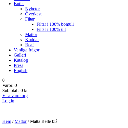
Butik
Nyheter
Överkast
Filtar
Filtar i 100% bomull
Filtar i 100% ull
Mattor
Kuddar
Rea!
Vanliga frågor
Galleri
Katalog
Press
English
0
Varor:
0
Subtotal :
0
kr
Visa varukorg
Log in
Hem
/
Mattor
/ Matta Belle blå