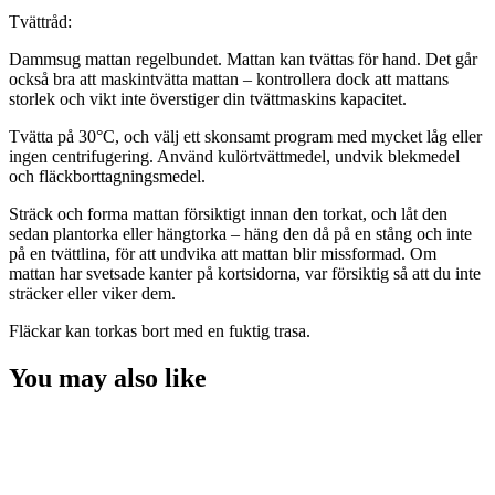
Tvättråd:
Dammsug mattan regelbundet. Mattan kan tvättas för hand. Det går
också bra att maskintvätta mattan – kontrollera dock att mattans
storlek och vikt inte överstiger din tvättmaskins kapacitet.
Tvätta på
30
°
C, och välj ett skonsamt program med mycket låg eller
ingen centrifugering. Använd kulörtvättmedel, undvik blekmedel
och fläckborttagningsmedel.
Sträck och forma mattan försiktigt innan den torkat, och låt den
sedan plantorka eller hängtorka – häng den då på en stång och inte
på en tvättlina, för att undvika att mattan blir missformad. Om
mattan har svetsade kanter på kortsidorna, var försiktig så att du inte
sträcker eller viker dem.
Fläckar kan torkas bort med en fuktig trasa.
You may also like