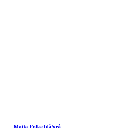
Matta Folke blå/grå