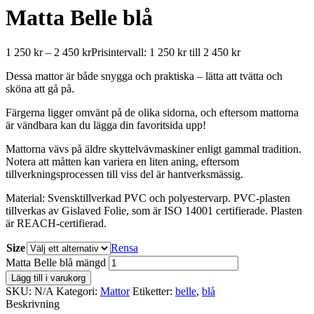
Matta Belle blå
1 250
kr
–
2 450
kr
Prisintervall: 1 250 kr till 2 450 kr
Dessa mattor är både snygga och praktiska – lätta att tvätta och
sköna att gå på.
Färgerna ligger omvänt på de olika sidorna, och eftersom mattorna
är vändbara kan du lägga din favoritsida upp!
Mattorna vävs på äldre skyttelvävmaskiner enligt gammal tradition.
Notera att måtten kan variera en liten aning, eftersom
tillverkningsprocessen till viss del är hantverksmässig.
Material: Svensktillverkad PVC och polyestervarp. PVC-plasten
tillverkas av Gislaved Folie, som är ISO 14001 certifierade. Plasten
är REACH-certifierad.
Size
Rensa
Matta Belle blå mängd
Lägg till i varukorg
SKU:
N/A
Kategori:
Mattor
Etiketter:
belle
,
blå
Beskrivning