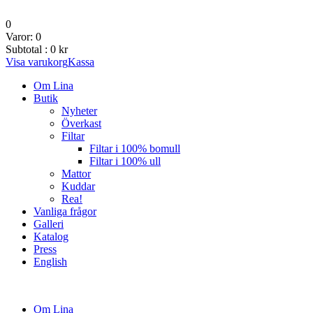
0
Varor:
0
Subtotal :
0
kr
Visa varukorg
Kassa
Om Lina
Butik
Nyheter
Överkast
Filtar
Filtar i 100% bomull
Filtar i 100% ull
Mattor
Kuddar
Rea!
Vanliga frågor
Galleri
Katalog
Press
English
Om Lina